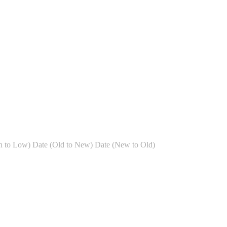
h to Low)
Date (Old to New)
Date (New to Old)