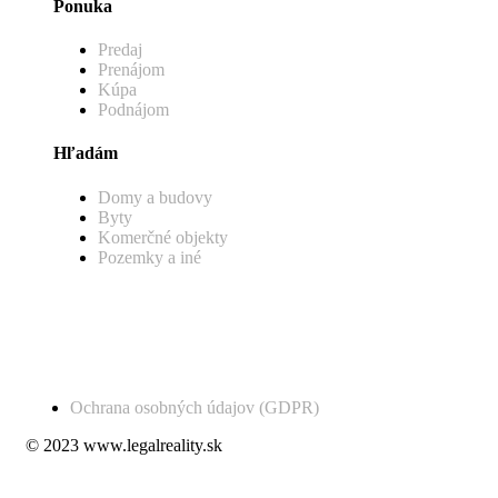
Ponuka
Predaj
Prenájom
Kúpa
Podnájom
Hľadám
Domy a budovy
Byty
Komerčné objekty
Pozemky a iné
Ochrana osobných údajov (GDPR)
© 2023 www.legalreality.sk