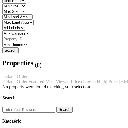
Search
Properties
(0)
Default Order
Default Order
Featured
Most Viewed
Price (Low to High)
Price (Hig
No property were found matching your selection.
Search
Search
Kategórie