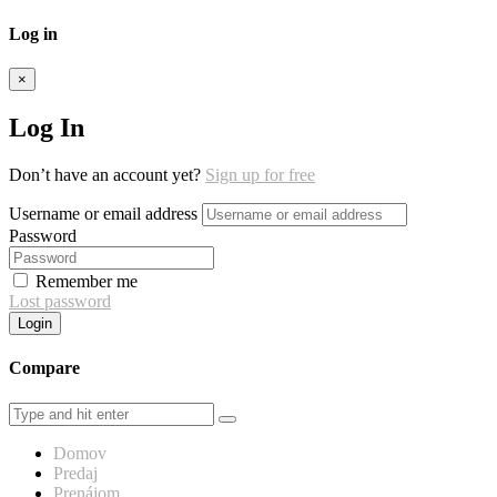
Log in
×
Log In
Don’t have an account yet?
Sign up for free
Username or email address
Password
Remember me
Lost password
Login
Compare
Domov
Predaj
Prenájom