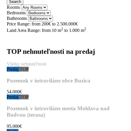
Search
Rooms
Bedrooms
Bathrooms
Price Range:
from
200€
to
2.500.000€
2
2
Land Area Range:
from
10
m
to
1.000
m
TOP nehnuteľnosti na predaj
Všetky nehnuteľnosti
Predaj
TOP
Pozemok v intraviláne obce Buzica
54.000€
Predaj
TOP
Pozemok v intraviláne mesta Moldava nad
Bodvou (terasa)
95.000€