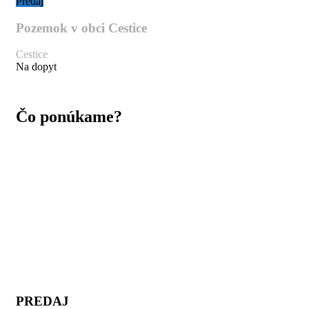
Predaj
Pozemok v obci Cestice
Cestice
Na dopyt
Čo ponúkame?
PREDAJ