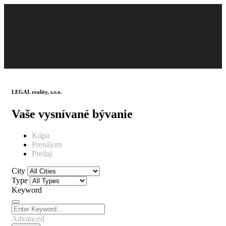
LEGAL reality, s.r.o.
Vaše vysnívané bývanie
Kúpa
Prenájom
Predaj
City
Type
Keyword
Advanced