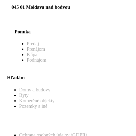
045 01 Moldava nad bodvou
Ponuka
Predaj
Prenájom
Kúpa
Podnájom
Hľadám
Domy a budovy
Byty
Komerčné objekty
Pozemky a iné
Ochrana osobných údajov (GDPR)