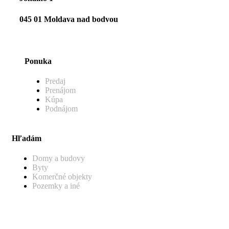
045 01 Moldava nad bodvou
Ponuka
Predaj
Prenájom
Kúpa
Podnájom
Hľadám
Domy a budovy
Byty
Komerčné objekty
Pozemky a iné