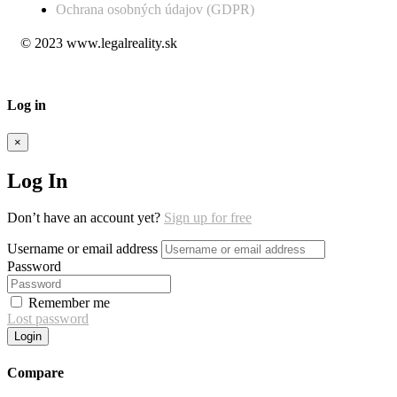
Ochrana osobných údajov (GDPR)
© 2023 www.legalreality.sk
Log in
×
Log In
Don’t have an account yet?
Sign up for free
Username or email address
Password
Remember me
Lost password
Login
Compare